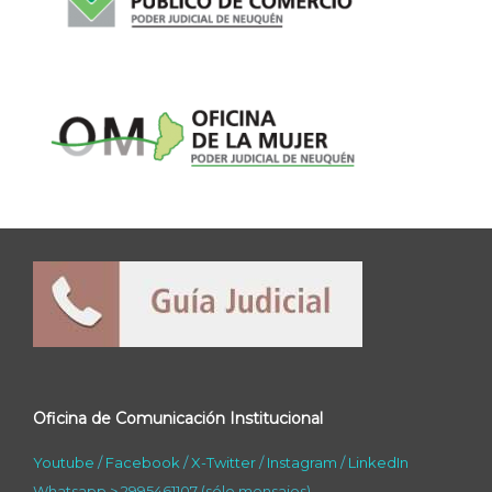
Oficina de Comunicación Institucional
Youtube
/
Facebook
/
X-Twitter
/
Instagram
/
LinkedIn
Whatsapp > 2995461107 (sólo mensajes)