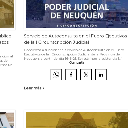
úblico
Servicio de Autoconsulta en el Fuero Ejecutivos
lazos
de la I Circunscripción Judicial
Comienza a funcionar el Servicio de Autoconsulta en el Fuero
Ejecutivos de la I Circunscripción Judicial de la Provincia de
ención al
Neuquén, a partir del día 16-6-21. Se restringe la asistencia […]
a, de
Compartir
forme un
Leer más