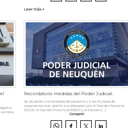
Leer más
el
Recordatorio medidas del Poder Judicial.
Se recuerda a la totalidad del personal y a los titulares de
organismos que, atento a lo dispuesto por el Decreto Nacional
Registro
334/21, el Decreto Provincial 816/21 y el Decreto […]
yo (ambos
Compartir