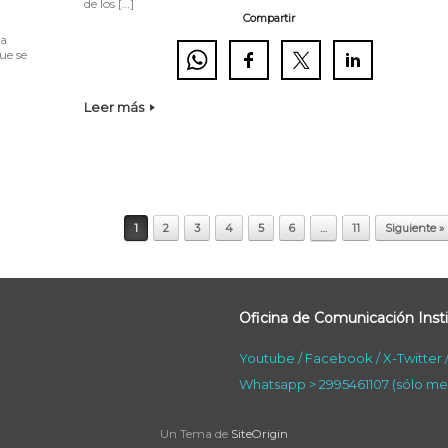
de los […]
Compartir
la
ue se
Leer más
1
2
3
4
5
6
…
11
Siguiente »
Oficina de Comunicación Insti
Youtube
/
Facebook
/
X-Twitter
Whatsapp > 2995461107 (sólo me
Un Tema de
SiteOrigin