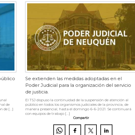
público
Se extienden las medidas adoptadas en el
Poder Judicial para la organización del servicio
de justicia.
unal
El TSJ dispuso la continuidad de la suspensión de atención al
nal de
público en todos los organismos judiciales de la provincia, de
n de […]
manera presencial, hasta el domingo 6-6-2021. Se continuará
con equipos de trabajo […]
Compartir