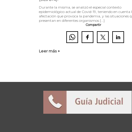
Durante la misma, se analizó el especial contexto
epidemiológico actual de Covid-19, teniendo en cuenta 
afectación que provoca la pandemia, y las situaciones q
presentan en diferentes organismos […]
Compartir
Leer más
Navegador de artículos