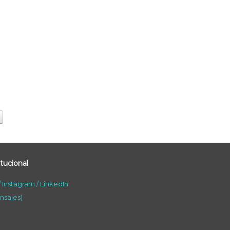
tucional
/
Instagram
/
LinkedIn
nsajes)