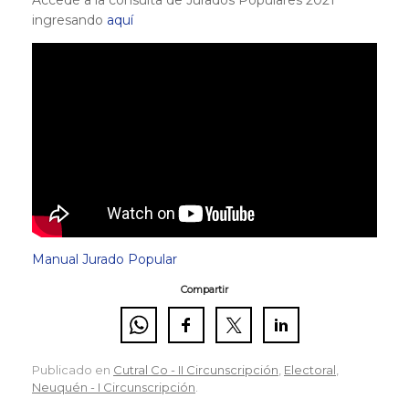
ingresando
aquí
Manual Jurado Popular
Compartir
Publicado en
Cutral Co - II Circunscripción
,
Electoral
,
Neuquén - I Circunscripción
.