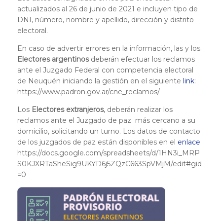
actualizados al 26 de junio de 2021 e incluyen tipo de
DNI, número, nombre y apellido, dirección y distrito
electoral.
En caso de advertir errores en la información, las y los
Electores argentinos
deberán efectuar los reclamos
ante el Juzgado Federal con competencia electoral
de Neuquén iniciando la gestión en el siguiente
link
:
https://www.padron.gov.ar/cne_reclamos/
Los
Electores extranjeros
, deberán realizar los
reclamos ante el Juzgado de paz más cercano a su
domicilio, solicitando un turno. Los datos de contacto
de los juzgados de paz están disponibles en el
enlace
https://docs.google.com/spreadsheets/d/1HN3i_MRP
S0KJXRTaSheSig9UKYD6j5ZQzC663SpVMjM/edit#gid
=0