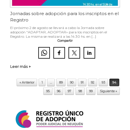
Jornadas sobre adopción para los inscriptos en el
Registro
El próximo 2 de agosto se llevará a cabo la Jornada sobre
adopción “ADAPTAR, ADOPTAR» para los inscriptos en el
Registro. La misma se realizará a las 14:30 hs. en […]
Compartir
Leer más
Navegador de artículos
« Anterior
1
…
89
90
91
92
93
94
95
96
97
98
99
Siguiente »