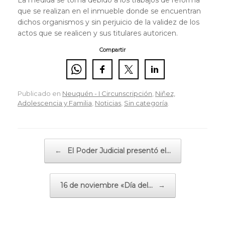
que se realizan en el inmueble donde se encuentran
dichos organismos y sin perjuicio de la validez de los
actos que se realicen y sus titulares autoricen.
Compartir
Publicado en
Neuquén - I Circunscripción
,
Niñez,
Adolescencia y Familia
,
Noticias
,
Sin categoría
.
Navegador de artículos
←
El Poder Judicial presentó el…
16 de noviembre «Día del…
→