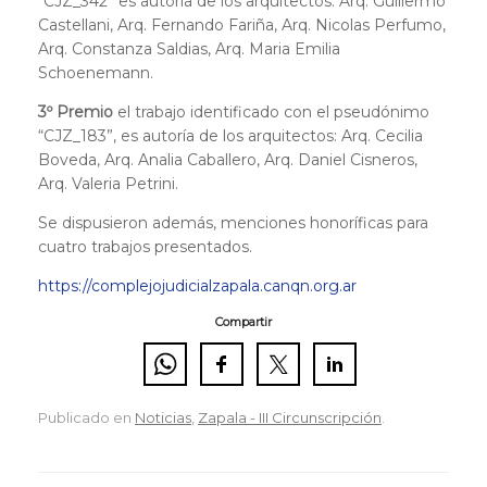
“CJZ_342” es autoría de los arquitectos: Arq. Guillermo
Castellani, Arq. Fernando Fariña, Arq. Nicolas Perfumo,
Arq. Constanza Saldias, Arq. Maria Emilia
Schoenemann.
3º Premio
el trabajo identificado con el pseudónimo
“CJZ_183”, es autoría de los arquitectos: Arq. Cecilia
Boveda, Arq. Analia Caballero, Arq. Daniel Cisneros,
Arq. Valeria Petrini.
Se dispusieron además, menciones honoríficas para
cuatro trabajos presentados.
https://complejojudicialzapala.canqn.org.ar
Compartir
Publicado en
Noticias
,
Zapala - III Circunscripción
.