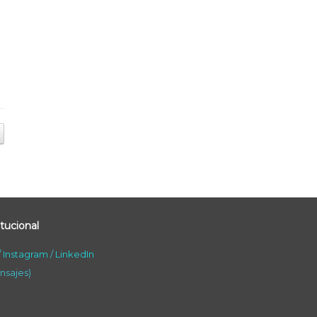
tucional
/
Instagram
/
LinkedIn
nsajes)