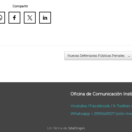
Compartir
Nuevas Defensoras Públicas Penales
→
Oficina de Comunicación Insti
Youtube
/
Facebook
/
X-Twitter
Whatsapp > 2995461107 (sólo me
Un Tema de
SiteOrigin