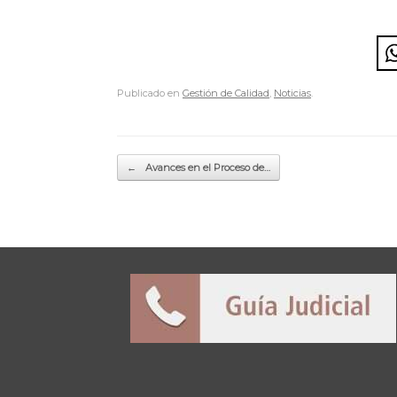
Publicado en
Gestión de Calidad
,
Noticias
.
Navegador de artículos
←
Avances en el Proceso de…