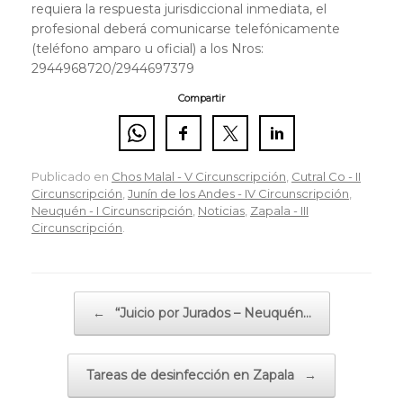
requiera la respuesta jurisdiccional inmediata, el
profesional deberá comunicarse telefónicamente
(teléfono amparo u oficial) a los Nros:
2944968720/2944697379
Compartir
Publicado en
Chos Malal - V Circunscripción
,
Cutral Co - II
Circunscripción
,
Junín de los Andes - IV Circunscripción
,
Neuquén - I Circunscripción
,
Noticias
,
Zapala - III
Circunscripción
.
Navegador de artículos
←
“Juicio por Jurados – Neuquén…
Tareas de desinfección en Zapala
→