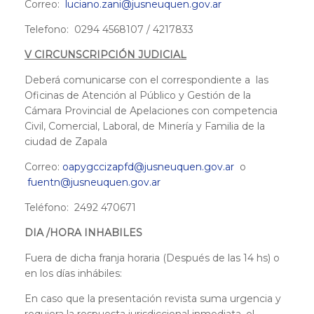
Correo:
luciano.zani@jusneuquen.gov.ar
Telefono: 0294 4568107 / 4217833
V CIRCUNSCRIPCIÓN JUDICIAL
Deberá comunicarse con el correspondiente a las
Oficinas de Atención al Público y Gestión de la
Cámara Provincial de Apelaciones con competencia
Civil, Comercial, Laboral, de Minería y Familia de la
ciudad de Zapala
Correo:
oapygccizapfd@jusneuquen.gov.ar
o
fuentn@jusneuquen.gov.ar
Teléfono: 2492 470671
DIA /HORA INHABILES
Fuera de dicha franja horaria (Después de las 14 hs) o
en los días inhábiles:
En caso que la presentación revista suma urgencia y
requiera la respuesta jurisdiccional inmediata, el