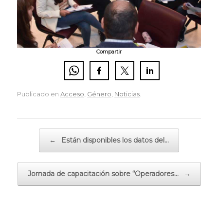
Compartir
Publicado en
Acceso
,
Género
,
Noticias
.
Navegador de artículos
←
Están disponibles los datos del…
Jornada de capacitación sobre “Operadores…
→