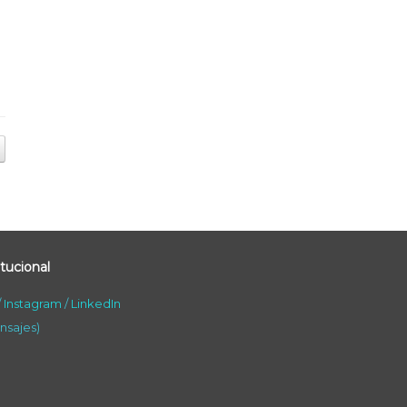
tucional
/
Instagram
/
LinkedIn
nsajes)