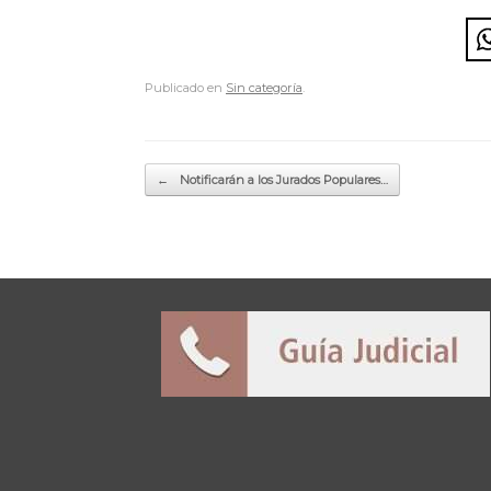
Publicado en
Sin categoría
.
Navegador de artículos
←
Notificarán a los Jurados Populares…