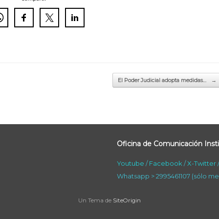
El Poder Judicial adopta medidas…
→
Oficina de Comunicación Insti
Youtube
/
Facebook
/
X-Twitter
Whatsapp > 2995461107 (sólo me
Un Tema de
SiteOrigin