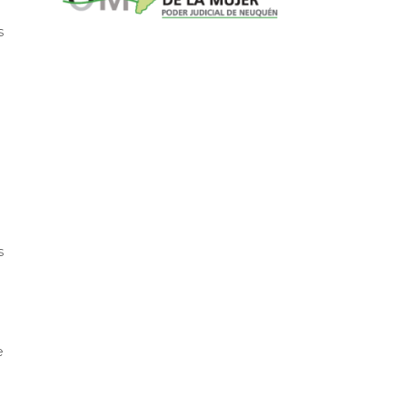
s
s
e