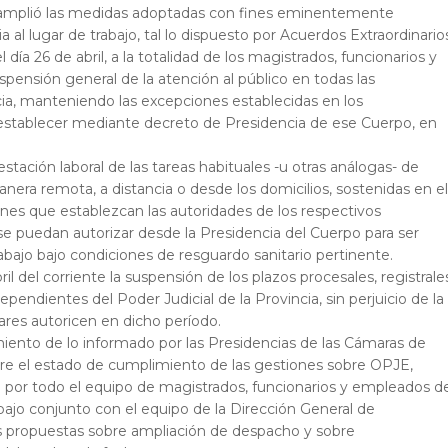
SJ amplió las medidas adoptadas con fines eminentemente
 al lugar de trabajo, tal lo dispuesto por Acuerdos Extraordinario
l día 26 de abril, a la totalidad de los magistrados, funcionarios y
spensión general de la atención al público en todas las
cia, manteniendo las excepciones establecidas en los
stablecer mediante decreto de Presidencia de ese Cuerpo, en
tación laboral de las tareas habituales -u otras análogas- de
era remota, a distancia o desde los domicilios, sostenidas en el
iones que establezcan las autoridades de los respectivos
 se puedan autorizar desde la Presidencia del Cuerpo para ser
rabajo bajo condiciones de resguardo sanitario pertinente.
ril del corriente la suspensión de los plazos procesales, registrale
pendientes del Poder Judicial de la Provincia, sin perjuicio de la
lares autoricen en dicho período.
miento de lo informado por las Presidencias de las Cámaras de
bre el estado de cumplimiento de las gestiones sobre OPJE,
do por todo el equipo de magistrados, funcionarios y empleados d
rabajo conjunto con el equipo de la Dirección General de
as propuestas sobre ampliación de despacho y sobre