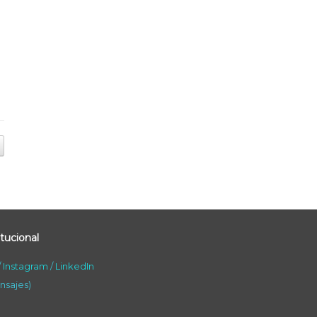
tucional
/
Instagram
/
LinkedIn
nsajes)