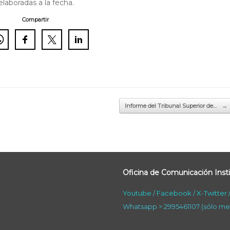
laboradas a la fecha.
Compartir
Informe del Tribunal Superior de…
→
Oficina de Comunicación Insti
Youtube
/
Facebook
/
X-Twitter
Whatsapp > 2995461107 (sólo me