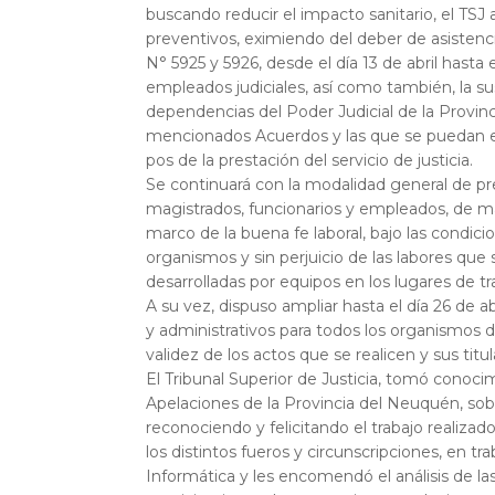
buscando reducir el impacto sanitario, el T
preventivos, eximiendo del deber de asistencia
N° 5925 y 5926, desde el día 13 de abril hasta e
empleados judiciales, así como también, la su
dependencias del Poder Judicial de la Provin
mencionados Acuerdos y las que se puedan e
pos de la prestación del servicio de justicia.
Se continuará con la modalidad general de pres
magistrados, funcionarios y empleados, de man
marco de la buena fe laboral, bajo las condic
organismos y sin perjuicio de las labores que
desarrolladas por equipos en los lugares de t
A su vez, dispuso ampliar hasta el día 26 de ab
y administrativos para todos los organismos de
validez de los actos que se realicen y sus titu
El Tribunal Superior de Justicia, tomó conoci
Apelaciones de la Provincia del Neuquén, so
reconociendo y felicitando el trabajo realiza
los distintos fueros y circunscripciones, en t
Informática y les encomendó el análisis de l