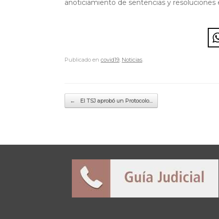
anoticiamiento de sentencias y resoluciones e
Publicado en
covid19
,
Noticias
.
Navegador de artículos
←
El TSJ aprobó un Protocolo…