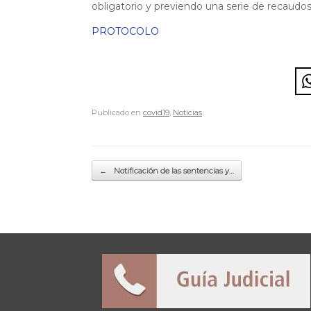
obligatorio y previendo una serie de recaudos
PROTOCOLO
Publicado en
covid19
,
Noticias
.
Navegador de artículos
←
Notificación de las sentencias y…