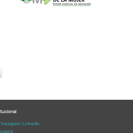
tucional
/
Instagram
/
LinkedIn
nsajes)