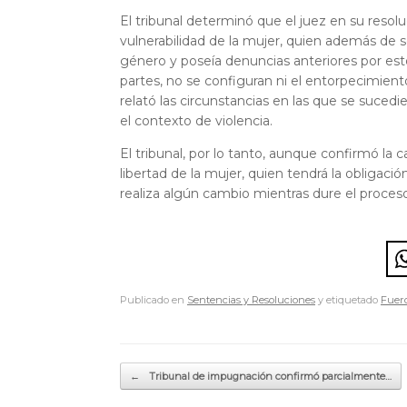
El tribunal determinó que el juez en su resol
vulnerabilidad de la mujer, quien además de 
género y poseía denuncias anteriores por est
partes, no se configuran ni el entorpecimient
relató las circunstancias en las que se sucedi
el contexto de violencia.
El tribunal, por lo tanto, aunque confirmó la c
libertad de la mujer, quien tendrá la obligaci
realiza algún cambio mientras dure el proceso
Publicado en
Sentencias y Resoluciones
y etiquetado
Fuer
Navegador de artículos
←
Tribunal de impugnación confirmó parcialmente…