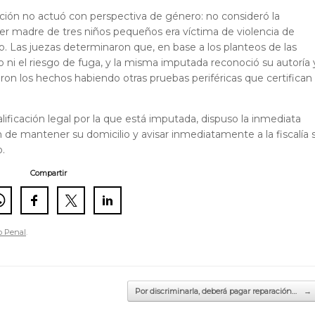
ución no actuó con perspectiva de género: no consideró la
ser madre de tres niños pequeños era víctima de violencia de
o. Las juezas determinaron que, en base a los planteos de las
o ni el riesgo de fuga, y la misma imputada reconoció su autoría 
eron los hechos habiendo otras pruebas periféricas que certifican
alificación legal por la que está imputada, dispuso la inmediata
ón de mantener su domicilio y avisar inmediatamente a la fiscalía s
.
Compartir
o Penal
.
Por discriminarla, deberá pagar reparación…
→