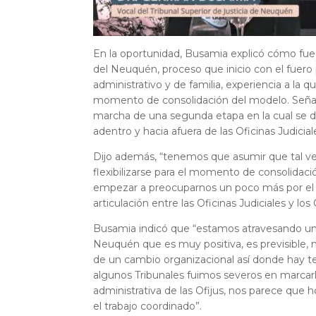
En la oportunidad, Busamia explicó cómo fue 
del Neuquén, proceso que inicio con el fuero pe
administrativo y de familia, experiencia a la
momento de consolidación del modelo. Señaló
marcha de una segunda etapa en la cual se deb
adentro y hacia afuera de las Oficinas Judicial
Dijo además, “tenemos que asumir que tal v
flexibilizarse para el momento de consolidaci
empezar a preocuparnos un poco más por el d
articulación entre las Oficinas Judiciales y lo
Busamia indicó que “estamos atravesando una c
Neuquén que es muy positiva, es previsible,
de un cambio organizacional así donde hay t
algunos Tribunales fuimos severos en marcarle
administrativa de las Ofijus, nos parece que 
el trabajo coordinado”.