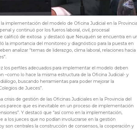
la implementación del modelo de Oficina Judicial en la Provinci
nal y continuó por los fueros laboral, civil, procesal
 que calificó de exitosa y destacó que Neuquén se encuentra en u
 la importancia del monitoreo y diagnóstico para la puesta en
en analizar “temas de liderazgo, clima laboral, relaciones hacia
es”.
ez los perfiles adecuados para implementar el modelo deben
ón –como lo hace la misma estructura de la Oficina Judicial- y
iálogo, buscando herramientas para poder mejorar la
s Colegios de Jueces”.
risis de gestión de las Oficinas Judiciales en la Provincia del
 nos parece que es inevitable en un proceso de implementación
ensiones”. Y destacó que “así como en la implementación,
 a los jueces que no podían involucrarse en la gestión
hoy son centrales la construcción de consensos, la cooperación y