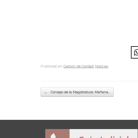
Publicado en
Gestión de Calidad
,
Noticias
.
Navegador de artículos
←
Consejo de la Magistratura: Mañana…