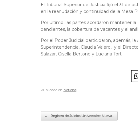
El Tribunal Superior de Justicia fijó el 31 de 
en la reanudación y continuidad de la Mesa P
Por último, las partes acordaron mantener la
pendientes, la cobertura de vacantes y el aná
Por el Poder Judicial participaron, además, la
Superintendencia, Claudia Valero, y el Direc
Salazar, Gisella Bertone y Luciana Torti.
Publicado en
Noticias
.
Navegador de artículos
←
Registro de Juicios Universales: Nueva…