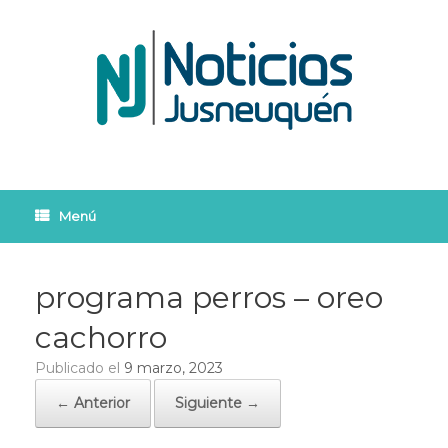
Saltar
al
contenido
Menú
programa perros – oreo
cachorro
Publicado el
9 marzo, 2023
← Anterior
Siguiente →