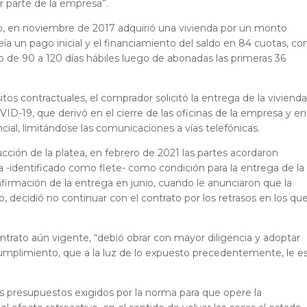
r parte de la empresa”.
o, en noviembre de 2017 adquirió una vivienda por un monto
ía un pago inicial y el financiamiento del saldo en 84 cuotas, co
zo de 90 a 120 días hábiles luego de abonadas las primeras 36
tos contractuales, el comprador solicitó la entrega de la vivienda
D-19, que derivó en el cierre de las oficinas de la empresa y en
ial, limitándose las comunicaciones a vías telefónicas.
ucción de la platea, en febrero de 2021 las partes acordaron
a -identificado como flete- como condición para la entrega de la
firmación de la entrega en junio, cuando le anunciaron que la
, decidió no continuar con el contrato por los retrasos en los qu
ontrato aún vigente, “debió obrar con mayor diligencia y adoptar
ncumplimiento, que a la luz de lo expuesto precedentemente, le e
s presupuestos exigidos por la norma para que opere la