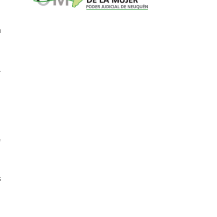
n
.
e
s