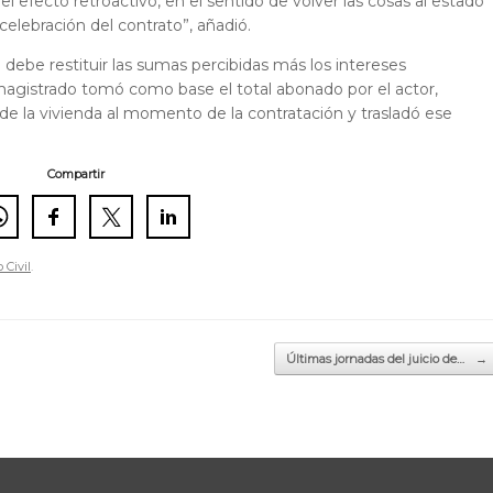
l efecto retroactivo, en el sentido de volver las cosas al estado
celebración del contrato”, añadió.
debe restituir las sumas percibidas más los intereses
 magistrado tomó como base el total abonado por el actor,
de la vivienda al momento de la contratación y trasladó ese
Compartir
 Civil
.
Últimas jornadas del juicio de…
→