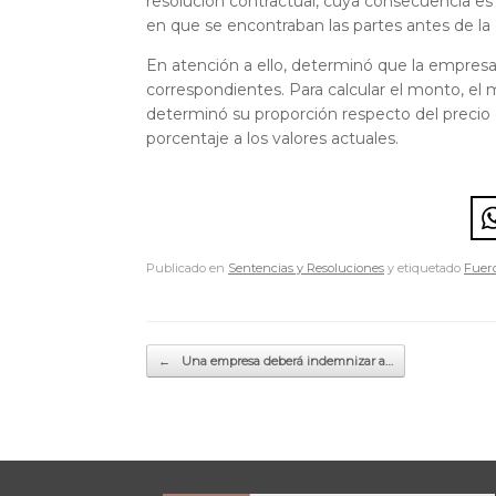
resolución contractual, cuya consecuencia es e
en que se encontraban las partes antes de la 
En atención a ello, determinó que la empresa 
correspondientes. Para calcular el monto, el
determinó su proporción respecto del precio 
porcentaje a los valores actuales.
Publicado en
Sentencias y Resoluciones
y etiquetado
Fuero
Navegador de artículos
←
Una empresa deberá indemnizar a…