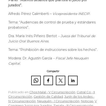
Panel “Nuevos desafíos que plantea el juicio por
jurados”.
Alfredo Pérez Galimberti –
Vicepresidente INECIP.
Tema: “Audiencias de control de prueba y estándares
probatorios”.
Dra. María Inés Piñeiro Bertot
– Jueza del Tribunal de
Juicio Oral Buenos Aires
.
Tema: “Prohibición de instrucciones sobre los hechos”.
Modera: Dr. Agustín García
– Fiscal Jefe Neuquén
Capital.
Compartir
Publicado en
Chos Malal - V Circunscripción
,
Cutral Co - II
Circunscripción
,
Gestión de Calidad
,
Junín de los Andes -
IV Circunscripción
,
Neuquén - I Circunscripción
,
Noticias
,
V
Congreso Juicio por Jurados
,
Zapala - III Circunscripción
.