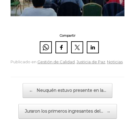
Compartir
Publicado en
Gestión de Calidad
,
Justicia de Paz
,
Noticias
.
Navegador de artículos
←
Neuquén estuvo presente en la…
Juraron los primeros ingresantes del…
→