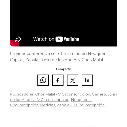
La videoconferencia se retransmitió en Neuquén
Capital, Zapala, Junín de los Andes y Chos Malal.
Compartir
Publicado en
Chos Malal - V Circunscripción
,
Género
,
Junín
de los Andes - IV Circunscripción
,
Neuquén - I
Circunscripción
,
Noticias
,
Zapala - III Circunscripción
.