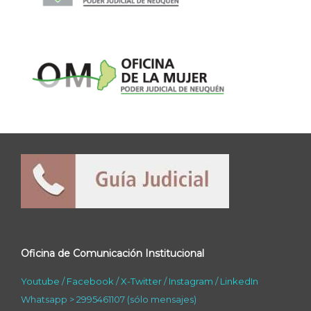
Oficina de Comunicación Institucional
Youtube
/
Facebook
/
X-Twitter
/
Instagram
/
LinkedIn
Whatsapp > 2995461107 (sólo mensajes)