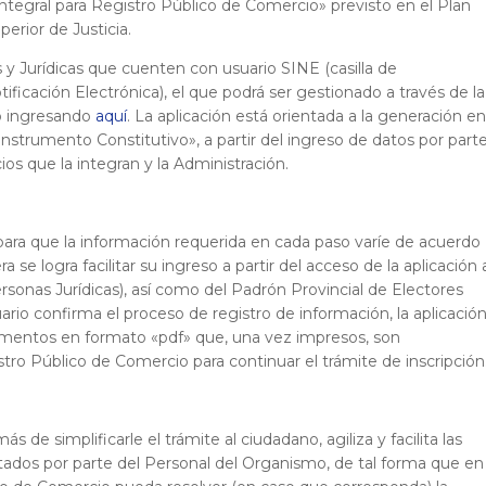
ntegral para Registro Público de Comercio» previsto en el Plan
erior de Justicia.
 y Jurídicas que cuenten con usuario SINE (casilla de
ificación Electrónica), el que podrá ser gestionado a través de la
o ingresando
aquí
. La aplicación está orientada a la generación en
Instrumento Constitutivo», a partir del ingreso de datos por part
cios que la integran y la Administración.
ara que la información requerida en cada paso varíe de acuerdo
se logra facilitar su ingreso a partir del acceso de la aplicación 
ersonas Jurídicas), así como del Padrón Provincial de Electores
uario confirma el proceso de registro de información, la aplicació
cumentos en formato «pdf» que, una vez impresos, son
tro Público de Comercio para continuar el trámite de inscripción
 de simplificarle el trámite al ciudadano, agiliza y facilita las
tados por parte del Personal del Organismo, de tal forma que en