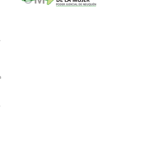
e
a
n
.