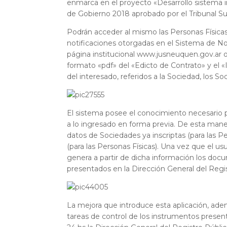
enmarca en el proyecto «Desarrollo sistema i
de Gobierno 2018 aprobado por el Tribunal Sup
Podrán acceder al mismo las Personas Físicas
notificaciones otorgadas en el Sistema de Not
página institucional www.jusneuquen.gov.ar 
formato «pdf» del «Edicto de Contrato» y el «
del interesado, referidos a la Sociedad, los So
El sistema posee el conocimiento necesario p
a lo ingresado en forma previa. De esta manera 
datos de Sociedades ya inscriptas (para las P
(para las Personas Físicas). Una vez que el us
genera a partir de dicha información los do
presentados en la Dirección General del Regis
La mejora que introduce esta aplicación, además
tareas de control de los instrumentos presen