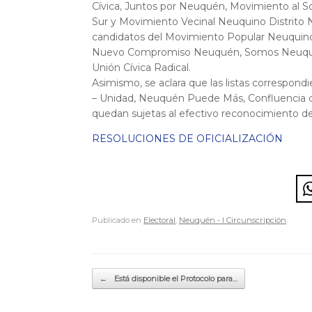
Cívica, Juntos por Neuquén, Movimiento al S
Sur y Movimiento Vecinal Neuquino Distrito N
candidatos del Movimiento Popular Neuquino 
Nuevo Compromiso Neuquén, Somos Neuquén y
Unión Cívica Radical.
Asimismo, se aclara que las listas correspond
– Unidad, Neuquén Puede Más, Confluencia c
quedan sujetas al efectivo reconocimiento de l
RESOLUCIONES DE OFICIALIZACIÓN
Publicado en
Electoral
,
Neuquén - I Circunscripción
.
Navegador de artículos
←
Está disponible el Protocolo para…