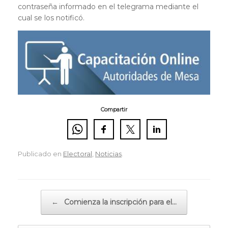
contraseña informado en el telegrama mediante el
cual se los notificó.
Compartir
Publicado en
Electoral
,
Noticias
.
Navegador de artículos
←
Comienza la inscripción para el…