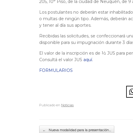
205, 10° Piso, de la ciudad de Neuquén, de 9 a
Los postulantes no deberán estar inhabilitado
o multas de ningún tipo. Además, deberán acre
y tener al día sus aportes.
Recibidas las solicitudes, se confeccionará una
disponible para su impugnación durante 3 día
El valor de la inscripción es de ½ JUS para per
Consultá el valor JUS
aquí.
FORMULARIOS
Publicado en
Noticias
.
Navegador de artículos
←
Nueva modalidad para la presentación…