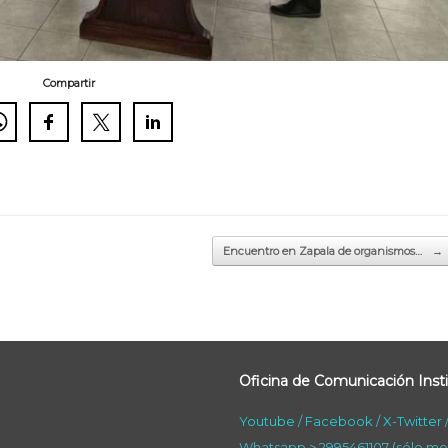
Compartir
Encuentro en Zapala de organismos…
→
Oficina de Comunicación Insti
Youtube
/
Facebook
/
X-Twitter
Whatsapp > 2995461107 (sólo me