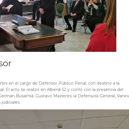
sor
itini en el cargo de Defensor Público Penal, con destino a la
al. El acto se realizó en Alberdi 52 y contó con la presencia del
 Germán Busamia; Gustavo Mazieres; la Defensora General, Vanin
judiciales.