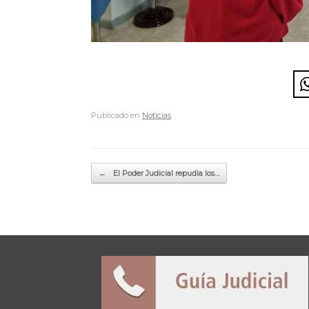
Publicado en
Noticias
.
Navegador de artículos
←
El Poder Judicial repudia los…