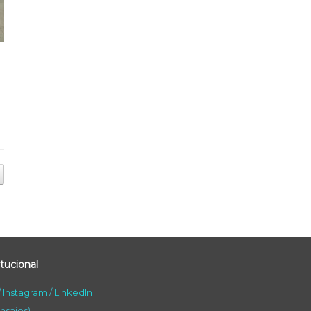
tucional
/
Instagram
/
LinkedIn
nsajes)