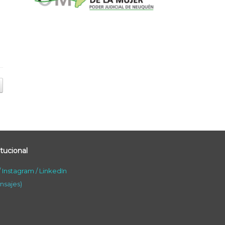
tucional
/
Instagram
/
LinkedIn
nsajes)