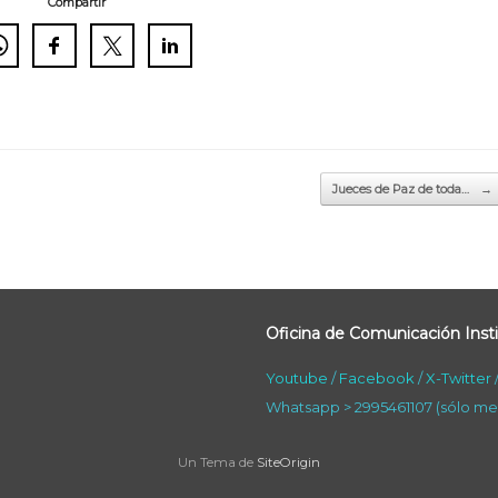
Compartir
Jueces de Paz de toda…
→
Oficina de Comunicación Insti
Youtube
/
Facebook
/
X-Twitter
Whatsapp > 2995461107 (sólo me
Un Tema de
SiteOrigin