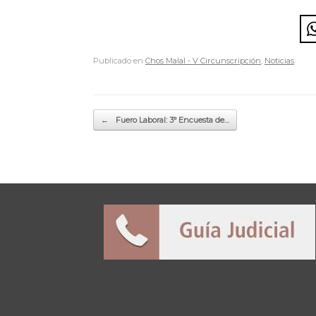
Publicado en
Chos Malal - V Circunscripción
,
Noticias
.
Navegador de artículos
←
Fuero Laboral: 3° Encuesta de…