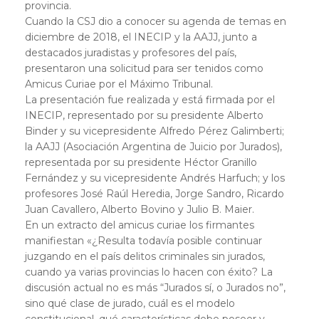
provincia.
Cuando la CSJ dio a conocer su agenda de temas en
diciembre de 2018, el INECIP y la AAJJ, junto a
destacados juradistas y profesores del país,
presentaron una solicitud para ser tenidos como
Amicus Curiae por el Máximo Tribunal.
La presentación fue realizada y está firmada por el
INECIP, representado por su presidente Alberto
Binder y su vicepresidente Alfredo Pérez Galimberti;
la AAJJ (Asociación Argentina de Juicio por Jurados),
representada por su presidente Héctor Granillo
Fernández y su vicepresidente Andrés Harfuch; y los
profesores José Raúl Heredia, Jorge Sandro, Ricardo
Juan Cavallero, Alberto Bovino y Julio B. Maier.
En un extracto del amicus curiae los firmantes
manifiestan «¿Resulta todavía posible continuar
juzgando en el país delitos criminales sin jurados,
cuando ya varias provincias lo hacen con éxito? La
discusión actual no es más “Jurados sí, o Jurados no”,
sino qué clase de jurado, cuál es el modelo
constitucional, qué características debe poseer y