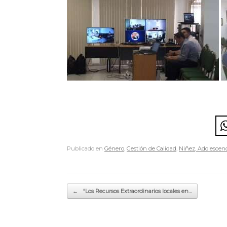
Publicado en
Género
,
Gestión de Calidad
,
Niñez, Adolescenc
Navegador de artículos
←
“Los Recursos Extraordinarios locales en…