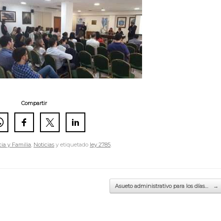
Compartir
ia y Familia
,
Noticias
y etiquetado
ley 2785
.
Asueto administrativo para los días…
→