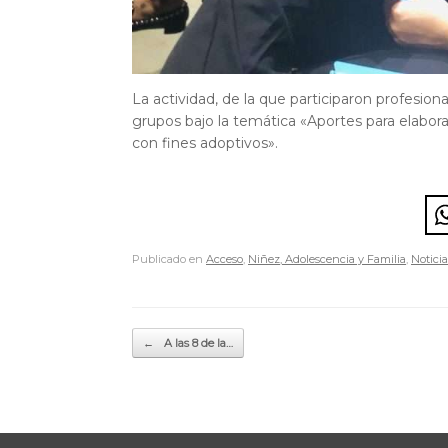
La actividad, de la que participaron profesiona
grupos bajo la temática «Aportes para elabor
con fines adoptivos».
Publicado en
Acceso
,
Niñez, Adolescencia y Familia
,
Noticia
Navegador de artículos
←
A las 8 de la…