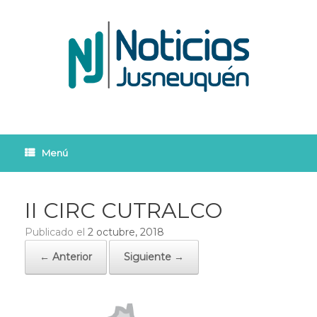
Saltar
al
contenido
Menú
II CIRC CUTRALCO
Publicado el
2 octubre, 2018
← Anterior
Siguiente →