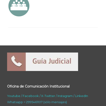
Oficina de Comunicación Institucional
Youtube
/
Facebook
/
X-Twitter
/
Instagram
/
LinkedIn
Whatsapp > 2995461107 (sólo mensajes)