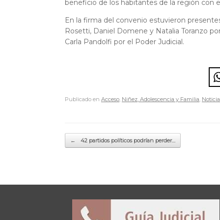
beneficio de los habitantes de la región con e
En la firma del convenio estuvieron present
Rosetti, Daniel Domene y Natalia Toranzo por 
Carla Pandolfi por el Poder Judicial.
Publicado en
Acceso
,
Niñez, Adolescencia y Familia
,
Noticia
Navegador de artículos
←
42 partidos políticos podrían perder…