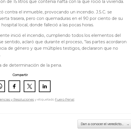
n de 15 litros que contenía nafta con la que roció la vivienda.
ó contra el inmueble, provocando un incendio. J.S.C. se
uerta trasera, pero con quemaduras en el 90 por ciento de su
 hospital local, donde falleció a las pocas horas.
nte inició el incendio, cumpliendo todos los elementos del
 sentido, aclaró que durante el proceso, “las partes acordaron
lencia de género y que múltiples testigos, declararon que no
.
ia de determinación de la pena.
Compartir
encias y Resoluciones
y etiquetado
Fuero Penal
.
Dan a conocer el veredicto…
→