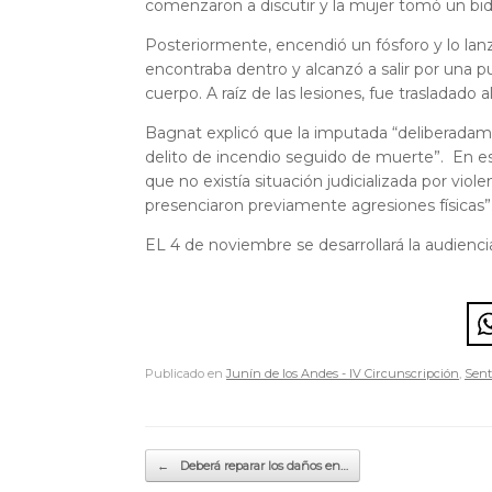
comenzaron a discutir y la mujer tomó un bidó
Posteriormente, encendió un fósforo y lo lanz
encontraba dentro y alcanzó a salir por una p
cuerpo. A raíz de las lesiones, fue trasladado al
Bagnat explicó que la imputada “deliberadame
delito de incendio seguido de muerte”. En ese
que no existía situación judicializada por vio
presenciaron previamente agresiones físicas”
EL 4 de noviembre se desarrollará la audienc
Publicado en
Junín de los Andes - IV Circunscripción
,
Sent
Navegador de artículos
←
Deberá reparar los daños en…