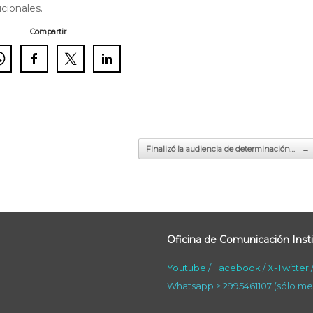
cionales.
Compartir
Finalizó la audiencia de determinación…
→
Oficina de Comunicación Insti
Youtube
/
Facebook
/
X-Twitter
Whatsapp > 2995461107 (sólo me