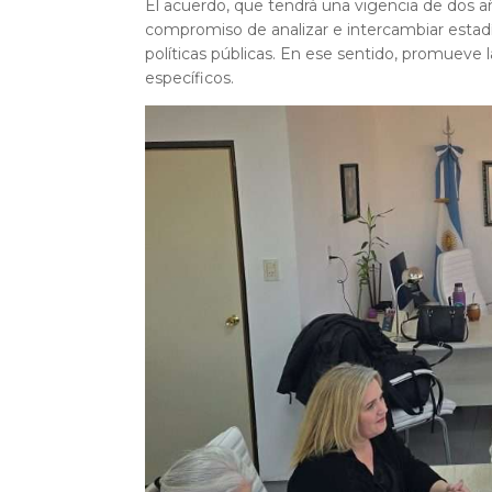
El acuerdo, que tendrá una vigencia de dos añ
compromiso de analizar e intercambiar estadís
políticas públicas. En ese sentido, promueve l
específicos.