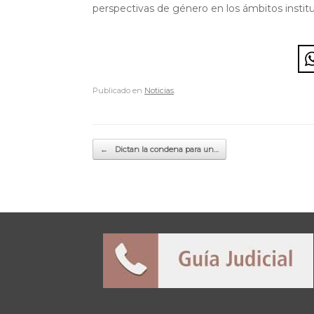
perspectivas de género en los ámbitos institu
Publicado en
Noticias
.
Navegador de artículos
←
Dictan la condena para un…