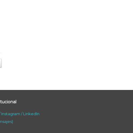
tucional
/
Instagram
/
LinkedIn
nsajes)