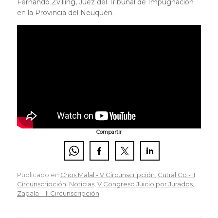
Fernando Zvilling, Juez del Tribunal de Impugnación
en la Provincia del Neuquén.
Compartir
Publicado en
Chos Malal - V Circunscripción
,
Cutral Co - II
Circunscripción
,
Noticias
,
V Congreso Juicio por Jurados
,
Zapala - III Circunscripción
.