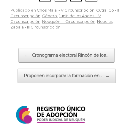
Publicado en
Chos Malal - V Circunscripción
,
Cutral Co - II
Circunscripción
,
Género
,
Junín de los Andes - IV
Circunscripción
,
Neuquén - I Circunscripción
,
Noticias
,
Zapala - III Circunscripción
.
Navegador de artículos
←
Cronograma electoral Rincón de los…
Proponen incorporar la formación en…
→