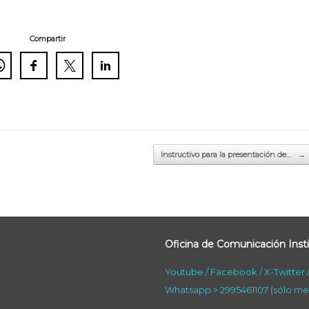
Compartir
Instructivo para la presentación de…
→
Oficina de Comunicación Insti
Youtube
/
Facebook
/
X-Twitter
Whatsapp > 2995461107 (sólo me