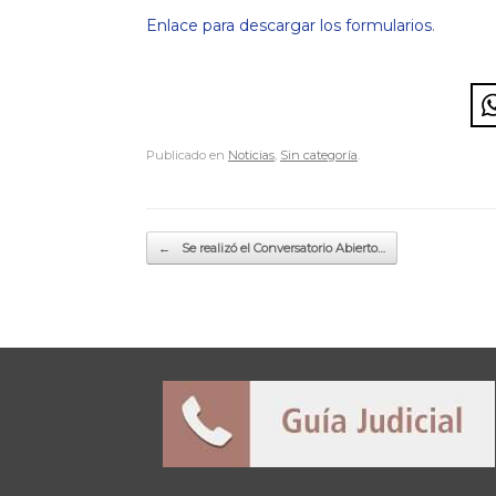
Enlace para descargar los formularios
.
Publicado en
Noticias
,
Sin categoría
.
Navegador de artículos
←
Se realizó el Conversatorio Abierto…