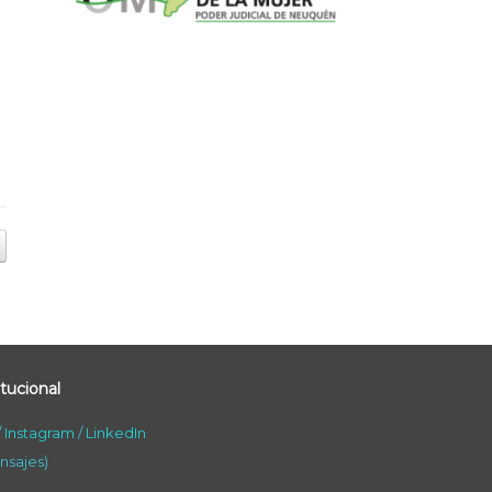
tucional
/
Instagram
/
LinkedIn
nsajes)