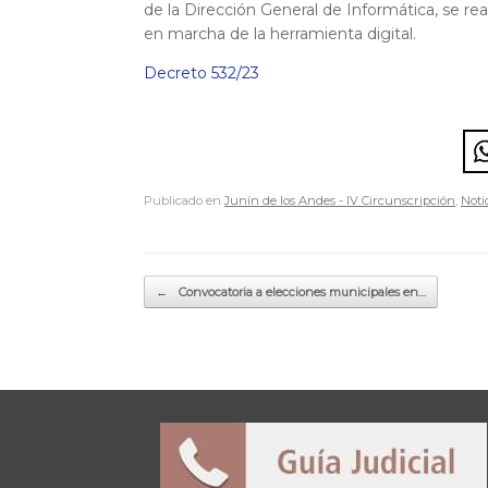
de la Dirección General de Informática, se rea
en marcha de la herramienta digital.
Decreto 532/23
Publicado en
Junín de los Andes - IV Circunscripción
,
Noti
Navegador de artículos
←
Convocatoria a elecciones municipales en…