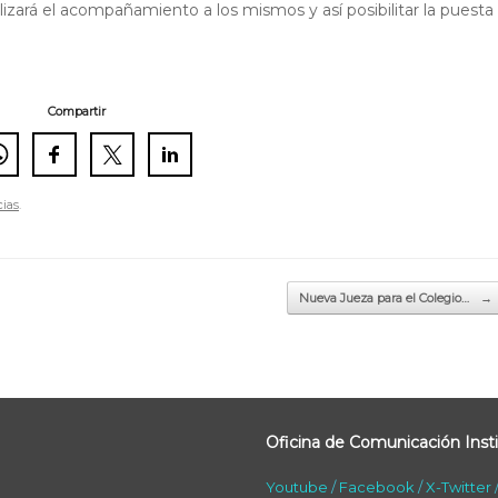
lizará el acompañamiento a los mismos y así posibilitar la puesta
Compartir
cias
.
Nueva Jueza para el Colegio…
→
Oficina de Comunicación Insti
Youtube
/
Facebook
/
X-Twitter