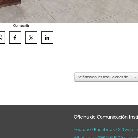
Compartir
Se firmaron las resoluciones de…
→
Oficina de Comunicación Insti
Youtube
/
Facebook
/
X-Twitter
Whatsapp > 2995461107 (sólo me