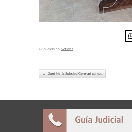
Publicado en
Noticias
.
Navegador de artículos
←
Juró María Soledad Gennari como…