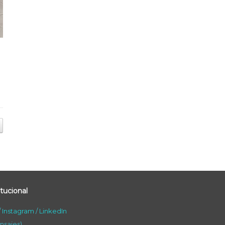
tucional
/
Instagram
/
LinkedIn
nsajes)