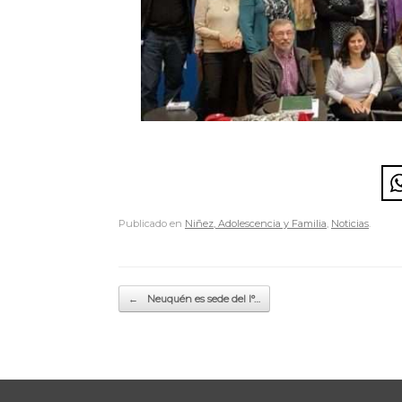
Publicado en
Niñez, Adolescencia y Familia
,
Noticias
.
Navegador de artículos
←
Neuquén es sede del I°…