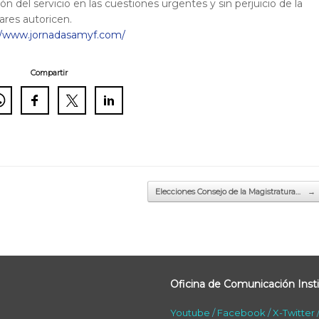
ón del servicio en las cuestiones urgentes y sin perjuicio de la
lares autoricen.
//www.jornadasamyf.com/
Compartir
Elecciones Consejo de la Magistratura…
→
Oficina de Comunicación Insti
Youtube
/
Facebook
/
X-Twitter