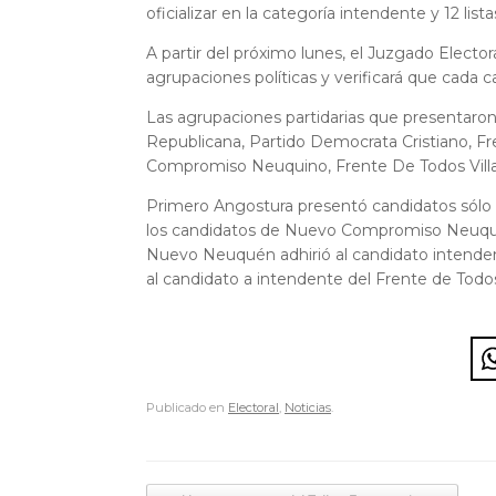
oficializar en la categoría intendente y 12 list
A partir del próximo lunes, el Juzgado Electo
agrupaciones políticas y verificará que cada c
Las agrupaciones partidarias que presentaro
Republicana, Partido Democrata Cristiano, F
Compromiso Neuquino, Frente De Todos Vill
Primero Angostura presentó candidatos sólo pa
los candidatos de Nuevo Compromiso Neuqui
Nuevo Neuquén adhirió al candidato intende
al candidato a intendente del Frente de Todos
Publicado en
Electoral
,
Noticias
.
Navegador de artículos