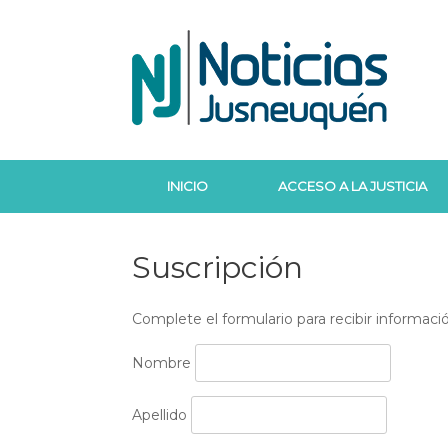
Saltar
al
contenido
INICIO
ACCESO A LA JUSTICIA
Suscripción
Complete el formulario para recibir informaci
Nombre
Apellido