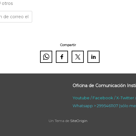
otros
Compartir
Oficina de Comunicación Insti
Youtube
/
Facebook
/
X-Twitter
Whatsapp > 2995461107 (sólo me
Un Tema de
SiteOrigin