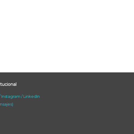
tucional
/
Instagram
/
LinkedIn
nsajes)