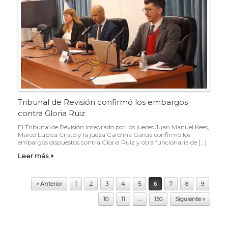
Tribunal de Revisión confirmó los embargos
contra Gloria Ruiz
El Tribunal de Revisión integrado por los jueces Juan Manuel Kees,
Marco Lupica Cristo y la jueza Carolina García confirmó los
embargos dispuestos contra Gloria Ruiz y otra funcionaria de […]
Leer más
Navegador de artículos
« Anterior
1
2
3
4
5
6
7
8
9
10
11
…
150
Siguiente »